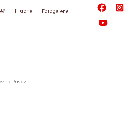
éři
Historie
Fotogalerie
va a Přívoz