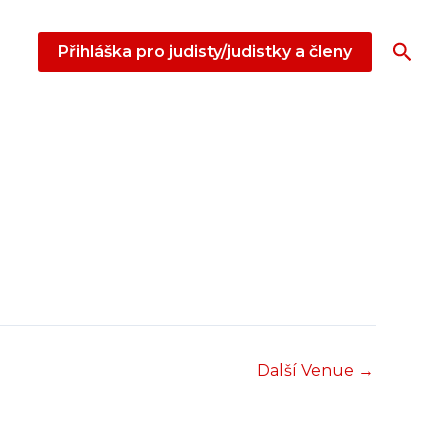
Hled
Přihláška pro judisty/judistky a členy
Další Venue
→