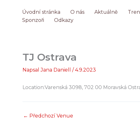
Přeskočit
na
Úvodní stránka
O nás
Aktuálně
Tren
obsah
Sponzoři
Odkazy
TJ Ostrava
Napsal
Jana Daniell
/
4.9.2023
Location:
Varenská 3098, 702 00 Moravská Ostra
←
Předchozí Venue