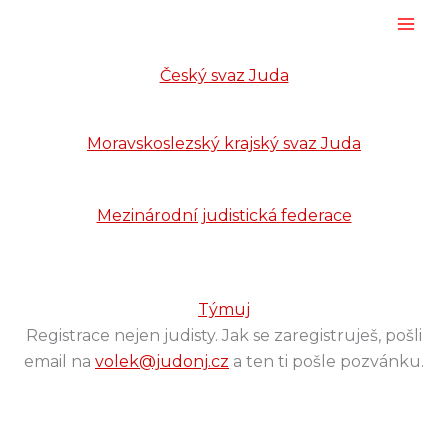
Přeskočit
na
obsah
Český svaz Juda
Moravskoslezský krajský svaz Juda
Mezinárodní judistická federace
Týmuj
Registrace nejen judisty. Jak se zaregistruješ, pošli
email na
volek@judonj.cz
a ten ti pošle pozvánku.