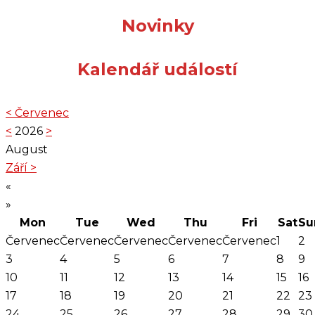
Novinky
Kalendář událostí
<
Červenec
<
2026
>
August
Září
>
«
»
Mon
Tue
Wed
Thu
Fri
Sat
Su
Červenec
Červenec
Červenec
Červenec
Červenec
1
2
3
4
5
6
7
8
9
10
11
12
13
14
15
16
17
18
19
20
21
22
23
24
25
26
27
28
29
30