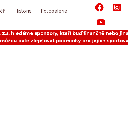
éři
Historie
Fotogalerie
 z.s. hledáme sponzory, kteří buď finančně nebo jina
můžou dále zlepšovat podmínky pro jejich sportová