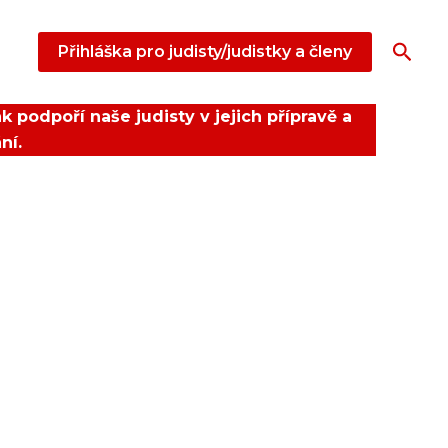
Hled
Přihláška pro judisty/judistky a členy
k podpoří naše judisty v jejich přípravě a
ní.