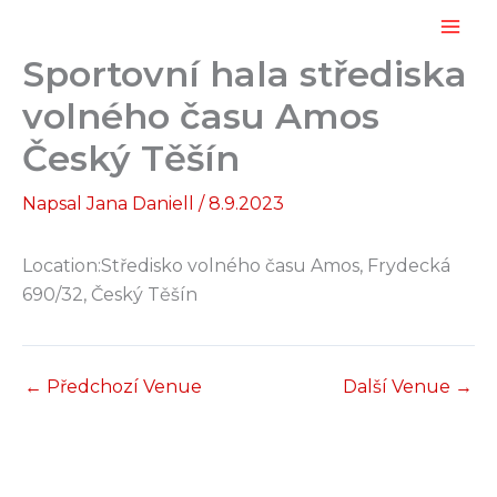
Přeskočit
na
Sportovní hala střediska
obsah
volného času Amos
Český Těšín
Napsal
Jana Daniell
/
8.9.2023
Location:
Středisko volného času Amos, Frydecká
690/32, Český Těšín
←
Předchozí Venue
Další Venue
→