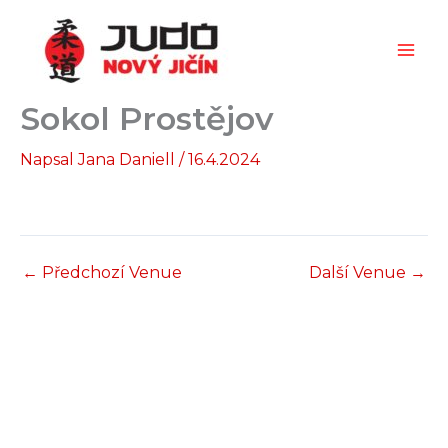
Přeskočit
na
obsah
Sokol Prostějov
Napsal
Jana Daniell
/
16.4.2024
←
Předchozí Venue
Další Venue
→