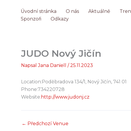
Přeskočit
na
Úvodní stránka
O nás
Aktuálně
Tren
obsah
Sponzoři
Odkazy
JUDO Nový Jičín
Napsal
Jana Daniell
/
25.11.2023
Location:
Poděbradova 134/1, Nový Jičín, 741 01
Phone:
734220728
Website:
http://www.judonj.cz
←
Předchozí Venue