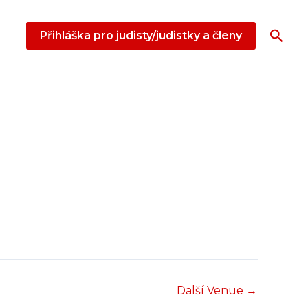
Hled
Přihláška pro judisty/judistky a členy
Další Venue
→