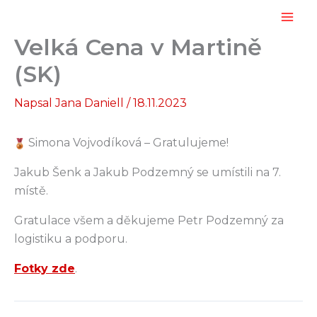
Přeskočit
na
Velká Cena v Martině
obsah
(SK)
Napsal
Jana Daniell
/
18.11.2023
Simona Vojvodíková – Gratulujeme!
Jakub Šenk a Jakub Podzemný se umístili na 7.
místě.
Gratulace všem a děkujeme Petr Podzemný za
logistiku a podporu.
Fotky zde
.