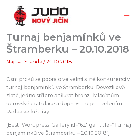
Přeskočit
na
obsah
Turnaj benjamínků ve
Štramberku – 20.10.2018
Napsal
Standa
/
20.10.2018
Osm prcků se popralo ve velmi silné konkurenci v
turnaji benjamínků ve Štramberku. Dovezli dvě
zlaté, jedno stříbro a třikrát bronz. Mláďatům
obrovské gratulace a doprovodu pod velením
Radka velké díky.
[Best_Wordpress_Gallery id=”62″ gal_title=”Turnaj
benjamínků ve Štramberku – 20.10.2018″]