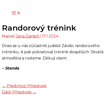
Přeskočit
na
obsah
Randorový trénink
Napsal
Jana Daniell
/
17.1.2024
Dnes se u nás zúčastnili judisté Závišic randorového
tréninku. A pak pokračoval trénink dospělých. Skvělá
atmosféra a rosteme. Děkuji všem.
– Standa
←
Předchozí Příspěvek
Další Příspěvek
→