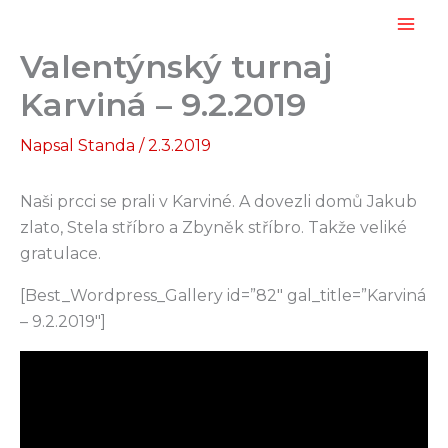
Přeskočit
na
Valentýnský turnaj
obsah
Karviná – 9.2.2019
Napsal
Standa
/
2.3.2019
Naši prcci se prali v Karviné. A dovezli domů Jakub
zlato, Stela stříbro a Zbyněk stříbro. Takže veliké
gratulace.
[Best_Wordpress_Gallery id=”82″ gal_title=”Karviná
– 9.2.2019″]