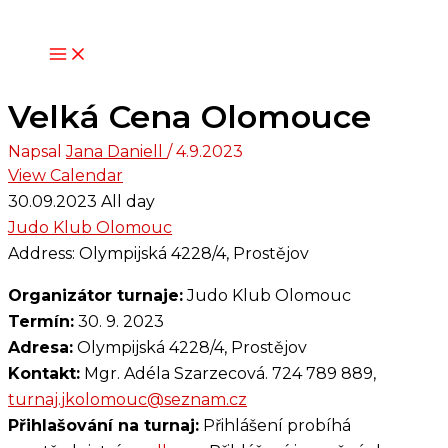
Přeskočit
na
obsah
Velká Cena Olomouce
Napsal
Jana Daniell
/
4.9.2023
View Calendar
30.09.2023 All day
Judo Klub Olomouc
Address:
Olympijská 4228/4, Prostějov
Organizátor turnaje:
Judo Klub Olomouc
Termín:
30. 9. 2023
Adresa:
Olympijská 4228/4, Prostějov
Kontakt:
Mgr. Adéla Szarzecová. 724 789 889,
turnaj.jkolomouc@seznam.cz
Přihlašování na turnaj:
Přihlášení probíhá