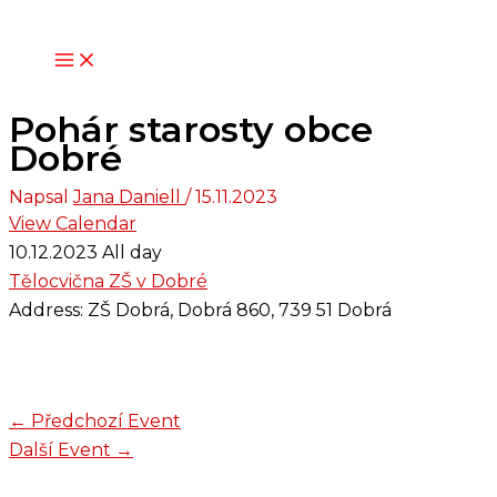
Přeskočit
na
obsah
Pohár starosty obce
Dobré
Napsal
Jana Daniell
/
15.11.2023
View Calendar
10.12.2023 All day
Tělocvična ZŠ v Dobré
Address:
ZŠ Dobrá, Dobrá 860, 739 51 Dobrá
←
Předchozí Event
Další Event
→