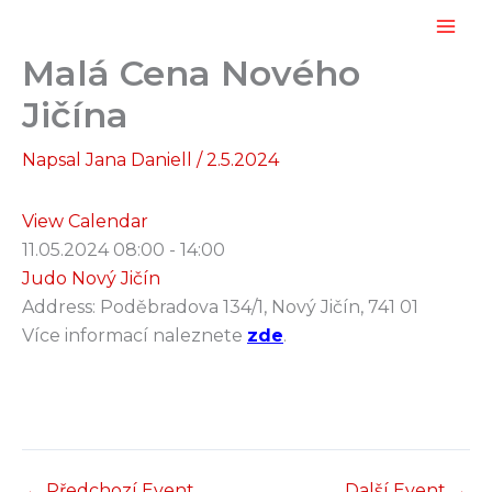
Přeskočit
na
Malá Cena Nového
obsah
Jičína
Napsal
Jana Daniell
/
2.5.2024
View Calendar
11.05.2024
08:00 - 14:00
Judo Nový Jičín
Address:
Poděbradova 134/1, Nový Jičín, 741 01
Více informací naleznete
zde
.
←
Předchozí Event
Další Event
→