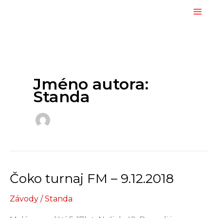
Přeskočit
na
obsah
Jméno autora:
Standa
Čoko turnaj FM – 9.12.2018
Závody
/
Standa