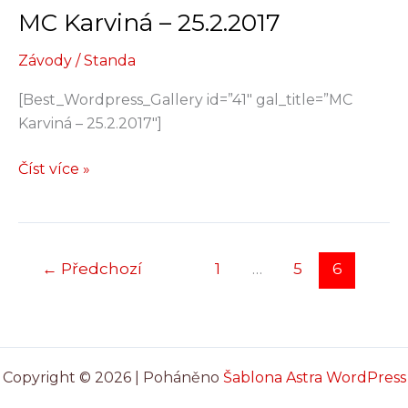
MC Karviná – 25.2.2017
Závody
/
Standa
[Best_Wordpress_Gallery id=”41″ gal_title=”MC
Karviná – 25.2.2017″]
MC
Číst více »
Karviná
–
25.2.2017
←
Předchozí
1
…
5
6
Copyright © 2026 | Poháněno
Šablona Astra WordPress