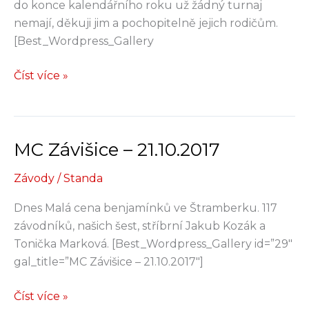
do konce kalendářního roku už žádný turnaj
nemají, děkuji jim a pochopitelně jejich rodičům.
[Best_Wordpress_Gallery
VC
Číst více »
Ostrava
–
5.11.2017
MC Závišice – 21.10.2017
Závody
/
Standa
Dnes Malá cena benjamínků ve Štramberku. 117
závodníků, našich šest, stříbrní Jakub Kozák a
Tonička Marková. [Best_Wordpress_Gallery id=”29″
gal_title=”MC Závišice – 21.10.2017″]
MC
Číst více »