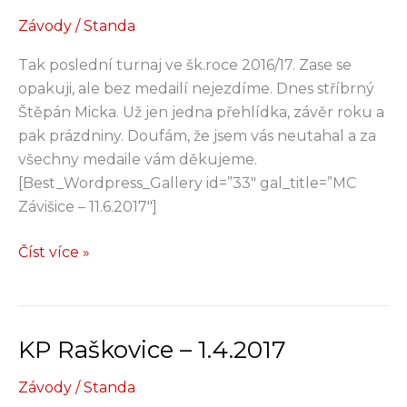
Závody
/
Standa
Tak poslední turnaj ve šk.roce 2016/17. Zase se
opakuji, ale bez medailí nejezdíme. Dnes stříbrný
Štěpán Micka. Už jen jedna přehlídka, závěr roku a
pak prázdniny. Doufám, že jsem vás neutahal a za
všechny medaile vám děkujeme.
[Best_Wordpress_Gallery id=”33″ gal_title=”MC
Závišice – 11.6.2017″]
MC
Číst více »
Závišice
–
11.6.2017
KP Raškovice – 1.4.2017
Závody
/
Standa