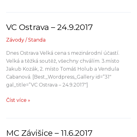
Závišice
–
21.10.2017
VC Ostrava – 24.9.2017
Závody
/
Standa
Dnes Ostrava Velká cena s mezinárodní účastí.
Velká a těžká soutěž, všechny chválím. 3.místo
Jakub Kozák, 2. místo Tomáš Holub a Vendula
Cabanová. [Best_Wordpress_Gallery id=”31″
gal_title=”VC Ostrava – 24.9.2017″]
VC
Číst více »
Ostrava
–
24.9.2017
MC Závišice – 11.6.2017