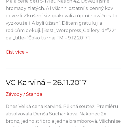
Malá cena dětí 5-17let. Našich 42. Dovezli jsme
hromady zlatých. A i všichni ostatní si cenný kov
dovezli. Zkušení si zopakovali a úplní nováčci si to
vyzkoušeli. A byli úžasní. Dětem gratuluji a
rodičům děkuji. [Best_Wordpress_Gallery id=”22″
gal_title=”Čoko turnaj FM – 9.12.2017″]
Čoko
Číst více »
turnaj
FM
–
VC Karviná – 26.11.2017
9.12.2018
Závody
/
Standa
Dnes Velká cena Karviné. Pěkná soutěž. Premiéru
absolvovala Denča Suchánková. Nakonec 2x
bronz, jedno stříbro a jedna bramborová. Všichni se