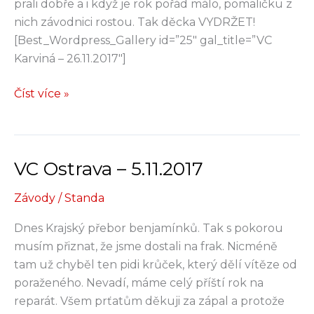
prali dobře a i když je rok pořád málo, pomaličku z
nich závodnici rostou. Tak děcka VYDRŽET!
[Best_Wordpress_Gallery id=”25″ gal_title=”VC
Karviná – 26.11.2017″]
VC
Číst více »
Karviná
–
26.11.2017
VC Ostrava – 5.11.2017
Závody
/
Standa
Dnes Krajský přebor benjamínků. Tak s pokorou
musím přiznat, že jsme dostali na frak. Nicméně
tam už chyběl ten pidi krůček, který dělí vítěze od
poraženého. Nevadí, máme celý příští rok na
reparát. Všem prťatům děkuji za zápal a protože